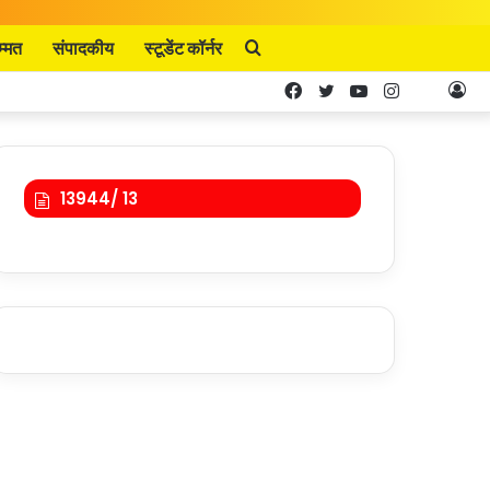
म्मत
संपादकीय
स्टूडेंट कॉर्नर
Search
Facebook
Twitter
YouTube
Instagram
Kooa
Lo
for
In
13944/ 13