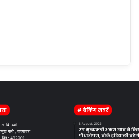
पता
# ब्रेकिंग खबरें
8 August, 2026
ी त. वि. बक्षी
उप मुख्यमंत्री अरुण साव ने कि
मुख गली , तात्यापारा
पौधारोपण, बोले हरियाली बढ़ेग
र
पिन :
492001