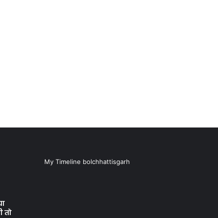
My Timeline bolchhattisgarh
या
ी तो