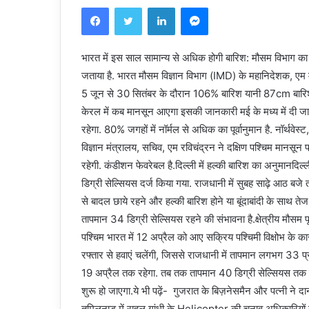
Facebook
Twitter
LinkedIn
Messenger
भारत में इस साल सामान्य से अधिक होगी बारिश: मौसम विभाग क
जताया है. भारत मौसम विज्ञान विभाग (IMD) के महानिदेशक, एम 
5 जून से 30 सितंबर के दौरान 106% बारिश यानी 87cm बारिश क
केरल में कब मानसून आएगा इसकी जानकारी मई के मध्य में दी जाए
रहेगा. 80% जगहों में नॉर्मल से अधिक का पूर्वानुमान है. नॉर्थवेस्ट, 
विज्ञान मंत्रालय, सचिव, एम रविचंद्रन ने दक्षिण पश्चिम मानसून 
रहेगी. कंडीशन फेवरेबल है.दिल्ली में हल्की बारिश का अनुमानदिल
डिग्री सेल्सियस दर्ज किया गया. राजधानी में सुबह साढ़े आठ बजे
से बादल छाये रहने और हल्की बारिश होने या बूंदाबांदी के साथ त
तापमान 34 डिग्री सेल्सियस रहने की संभावना है.क्षेत्रीय मौसम पूर्
पश्चिम भारत में 12 अप्रैल को आए सक्रिय पश्चिमी विक्षोभ के 
रफ्तार से हवाएं चलेंगी, जिससे राजधानी में तापमान लगभग 33 प
19 अप्रैल तक रहेगा. तब तक तापमान 40 डिग्री सेल्सियस तक नही
शुरू हो जाएगा.ये भी पढ़ें- गुजरात के बिज़नेसमैन और पत्नी ने 
तमिलनाडु में राहुल गांधी के Helicopter की चुनाव अधिकारियों