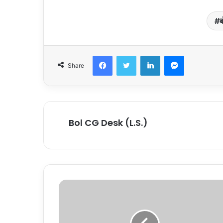
ब
Facebook
Twitter
LinkedIn
Messenger
Share
Bol CG Desk (L.S.)