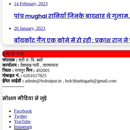
14 February, 2023
पांच mughal रानियाँ जिनके बादशाह थे गुलाम,
26 January, 2023
बॉयकॉट गैंग एक कोने में रो रही : प्रकाश राज
हमारा पता
संपादक :
श्री त. वि. बक्षी
कार्यालय :
देशमुख गली , तात्यापारा
जिला :
रायपुर
पिन :
492001
मोबाइल नं. :
6261617825
ईमेल आईडी :
admin@bolraipur.in , bolchhattisgarh@gmail.com
---------------
सोशल मीडिया से जुड़े
Facebook
Twitter
YouTube
Instagram