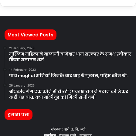
Most Viewed Posts
21 January, 2023
मुस्लिम महिला ने बालाजी बागेश्वर धाम सरकार के समक्ष स्वीकार
किया सनातन धर्म
14 February, 2023
पांच mughal रानियाँ जिनके बादशाह थे गुलाम, पढ़िए कौन थीं…
26 January, 2023
बॉयकॉट गैंग एक कोने में रो रही : प्रकाश राज ने पठान को लेकर
कही यह बात, क्या बॉलीवुड को मिली संजीवनी
हमारा पता
संपादक :
श्री त. वि. बक्षी
कार्यालय :
देशमुख गली , तात्यापारा