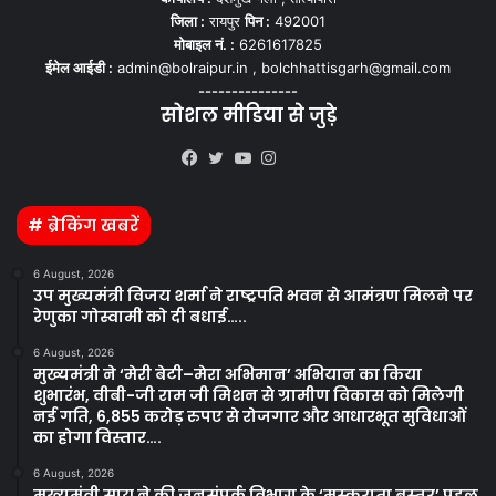
जिला :
रायपुर
पिन :
492001
मोबाइल नं. :
6261617825
ईमेल आईडी :
admin@bolraipur.in , bolchhattisgarh@gmail.com
---------------
सोशल मीडिया से जुड़े
Kooapp
Facebook
Twitter
YouTube
Instagram
# ब्रेकिंग खबरें
6 August, 2026
उप मुख्यमंत्री विजय शर्मा ने राष्ट्रपति भवन से आमंत्रण मिलने पर
रेणुका गोस्वामी को दी बधाई…..
6 August, 2026
मुख्यमंत्री ने ‘मेरी बेटी–मेरा अभिमान’ अभियान का किया
शुभारंभ, वीबी-जी राम जी मिशन से ग्रामीण विकास को मिलेगी
नई गति, 6,855 करोड़ रुपए से रोजगार और आधारभूत सुविधाओं
का होगा विस्तार….
6 August, 2026
मुख्यमंत्री साय ने की जनसंपर्क विभाग के ‘मुस्कुराता बस्तर’ पहल