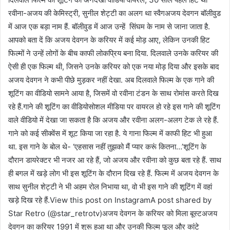
रवीना-अजय की केमिस्ट्री, सुनील शेट्टी का अलग था स्वैग
अजय देवगन बॉलीवुड
में आज एक बड़ा नाम हैं. बॉलीवुड में आज उन्हें सिंघम के नाम से जाना जाता है.
आपको बता दें कि अजय देवगन के करियर में कई मोड़ आए, लेकिन उनकी हिट
फिल्मों ने उन्हें लोगों के बीच काफी लोकप्रिय बना दिया. दिलवाले उनके करियर की
ऐसी ही एक फिल्म थी, जिसने उनके करियर को एक नया मोड़ दिया और इसके बाद
अजय देवगन ने कभी पीछे मुड़कर नहीं देखा. अब दिलवाले फिल्म के एक गाने की
शूटिंग का वीडियो सामने आया है, जिसमें वो रवीना टंडन के साथ रोमांस करते दिख
रहे हैं.गाने की शूटिंग का वीडियोसोशल मीडिया पर वायरल हो रहे इस गाने की शूटिंग
वाले वीडियो में देखा जा सकता है कि अजय और रवीना अलग-अलग टेक ले रहे हैं.
गाने को कई सीक्वेंस में शूट किया जा रहा है. ये गाना फिल्म में काफी हिट भी हुआ
था. इस गाने के बोल थे- ‘एहसास नहीं तुझको मैं प्यार करूं कितना…’शूटिंग के
दौरान डायरेक्टर भी नजर आ रहे हैं, जो अजय और रवीना को कुछ बता रहे हैं. साथ
ही बगल में खड़े लोग भी इस शूटिंग के दौरान दिख रहे हैं. फिल्म में अजय देवगन के
साथ सुनील शेट्टी ने भी अहम रोल निभाया था, वो भी इस गाने की शूटिंग में वहां
खड़े दिख रहे हैं.View this post on InstagramA post shared by
Star Retro (@star_retrotv)अजय देवगन के करियर को मिला बूस्टअजय
देवगन का करियर 1991 में शुरू हुआ था और उनकी फिल्म फूल और कांटे