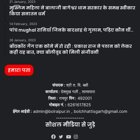
21 January, 2023
मुस्लिम महिला ने बालाजी बागेश्वर धाम सरकार के समक्ष स्वीकार
किया सनातन धर्म
14 February, 2023
पांच mughal रानियाँ जिनके बादशाह थे गुलाम, पढ़िए कौन थीं…
26 January, 2023
बॉयकॉट गैंग एक कोने में रो रही : प्रकाश राज ने पठान को लेकर
कही यह बात, क्या बॉलीवुड को मिली संजीवनी
हमारा पता
संपादक :
श्री त. वि. बक्षी
कार्यालय :
देशमुख गली , तात्यापारा
जिला :
रायपुर
पिन :
492001
मोबाइल नं. :
6261617825
ईमेल आईडी :
admin@bolraipur.in , bolchhattisgarh@gmail.com
---------------
सोशल मीडिया से जुड़े
Kooapp