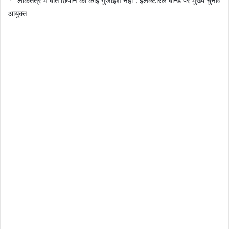
* “लोकतंत्र में बातें छिपाने की कोई गुंजाइश नहीं”: इलेक्‍टोरल बॉन्‍ड पर मुख्‍य चुनाव
आयुक्‍त