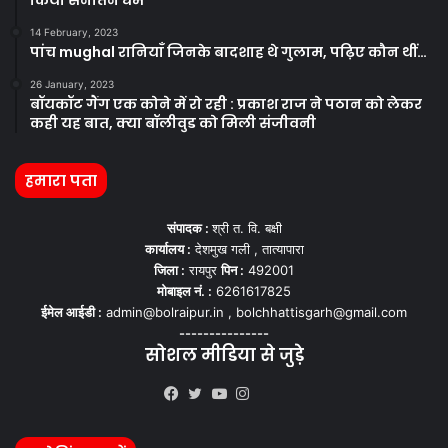
किया सनातन धर्म
14 February, 2023
पांच mughal रानियाँ जिनके बादशाह थे गुलाम, पढ़िए कौन थीं…
26 January, 2023
बॉयकॉट गैंग एक कोने में रो रही : प्रकाश राज ने पठान को लेकर
कही यह बात, क्या बॉलीवुड को मिली संजीवनी
हमारा पता
संपादक :
श्री त. वि. बक्षी
कार्यालय :
देशमुख गली , तात्यापारा
जिला :
रायपुर
पिन :
492001
मोबाइल नं. :
6261617825
ईमेल आईडी :
admin@bolraipur.in , bolchhattisgarh@gmail.com
---------------
सोशल मीडिया से जुड़े
Kooapp
Facebook
Twitter
YouTube
Instagram