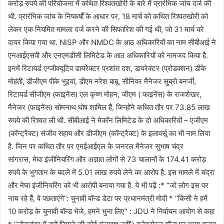
करोड़ रुपये की परियोजना में कथित रिश्वतखोरी के बारे में प्रारंभिक जांच दर्ज की
थी. प्रारंभिक जांच के निष्कर्षों के आधार पर, 18 मार्च को कथित रिश्वतखोरी को
लेकर एक नियमित मामला दर्ज करने की सिफारिश की गई थी, जो 31 मार्च को
दायर किया गया था. NISP और NMDC के आठ अधिकारियों का नाम सीबीआई ने
एनआईएसपी और एनएमडीसी लिमिटेड के आठ अधिकारियों को नामजद किया है.
इनमें रिटायर्ड एग्‍जीक्‍यूटिव डायरेक्‍टर प्रशांत दश, डायरेक्‍टर (प्रोडक्‍शन) डीके
मोहंती, डीजीएम पीके भुइयां, डीएम नरेश बाबू, सीनियर मैनेजर सुब्रो बनर्जी,
रिटायर्ड सीजीएम (फाइनेंस) एल कृष्ण मोहन, जीएम ( फाइनेंस) के राजशेखर,
मैनेजर (फाइनेंस) सोमनाथ घोष शामिल हैं, जिन्होंने कथित तौर पर 73.85 लाख
रुपये की रिश्वत ली थी. सीबीआई ने मेकॉन लिमिटेड के दो अधिकारियों – एजीएम
(कॉन्ट्रैक्ट) संजीव सहाय और डीजीएम (कॉन्ट्रैक्ट) के इलावर्सू का भी नाम लिया
है. जिन पर कथित तौर पर एमईआईएल के जनरल मैनेजर सुभाष चंद्र
सांगरास, मेघा इंजीनियरिंग और अज्ञात लोगों से 73 चालानों के 174.41 करोड़
रुपये के भुगतान के बदले में 5.01 लाख रुपये लेने का आरोप है. इस मामले में चंद्रा
और मेघा इंजीनियरिंग को भी आरोपी बनाया गया है. ये भी पढ़ें :* “जो लोग इस पर
नाच रहे हैं, वे पछताएंगे”: चुनावी बॉन्‍ड डेटा पर प्रधानमंत्री मोदी * “किसी ने हमें
10 करोड़ के चुनावी बॉन्ड भेजे, हमने भुना लिए” : JDU ने निर्वाचन आयोग से कहा