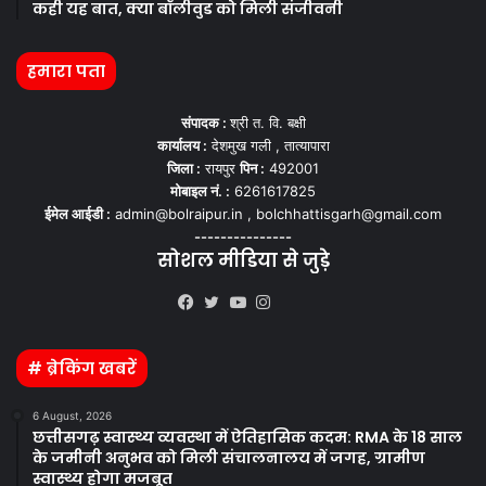
कही यह बात, क्या बॉलीवुड को मिली संजीवनी
हमारा पता
संपादक :
श्री त. वि. बक्षी
कार्यालय :
देशमुख गली , तात्यापारा
जिला :
रायपुर
पिन :
492001
मोबाइल नं. :
6261617825
ईमेल आईडी :
admin@bolraipur.in , bolchhattisgarh@gmail.com
---------------
सोशल मीडिया से जुड़े
Kooapp
Facebook
Twitter
YouTube
Instagram
# ब्रेकिंग खबरें
6 August, 2026
छत्तीसगढ़ स्वास्थ्य व्यवस्था में ऐतिहासिक कदम: RMA के 18 साल
के जमीनी अनुभव को मिली संचालनालय में जगह, ग्रामीण
स्वास्थ्य होगा मजबूत