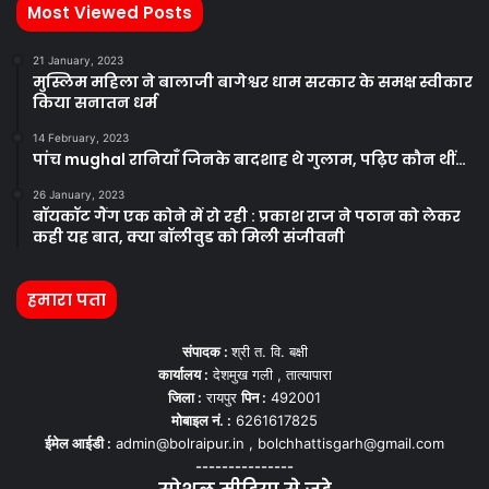
Most Viewed Posts
21 January, 2023
मुस्लिम महिला ने बालाजी बागेश्वर धाम सरकार के समक्ष स्वीकार
किया सनातन धर्म
14 February, 2023
पांच mughal रानियाँ जिनके बादशाह थे गुलाम, पढ़िए कौन थीं…
26 January, 2023
बॉयकॉट गैंग एक कोने में रो रही : प्रकाश राज ने पठान को लेकर
कही यह बात, क्या बॉलीवुड को मिली संजीवनी
हमारा पता
संपादक :
श्री त. वि. बक्षी
कार्यालय :
देशमुख गली , तात्यापारा
जिला :
रायपुर
पिन :
492001
मोबाइल नं. :
6261617825
ईमेल आईडी :
admin@bolraipur.in , bolchhattisgarh@gmail.com
---------------