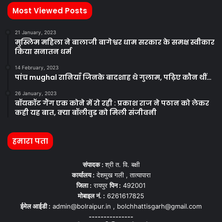
Most Viewed Posts
21 January, 2023
मुस्लिम महिला ने बालाजी बागेश्वर धाम सरकार के समक्ष स्वीकार
किया सनातन धर्म
14 February, 2023
पांच mughal रानियाँ जिनके बादशाह थे गुलाम, पढ़िए कौन थीं…
26 January, 2023
बॉयकॉट गैंग एक कोने में रो रही : प्रकाश राज ने पठान को लेकर
कही यह बात, क्या बॉलीवुड को मिली संजीवनी
हमारा पता
संपादक :
श्री त. वि. बक्षी
कार्यालय :
देशमुख गली , तात्यापारा
जिला :
रायपुर
पिन :
492001
मोबाइल नं. :
6261617825
ईमेल आईडी :
admin@bolraipur.in , bolchhattisgarh@gmail.com
---------------