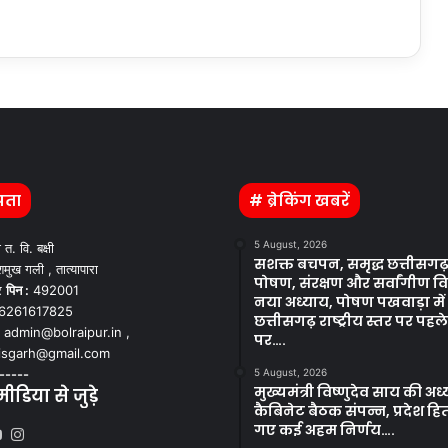
पता
# ब्रेकिंग खबरें
5 August, 2026
ी त. वि. बक्षी
सशक्त बचपन, समृद्ध छत्तीसगढ़, 
मुख गली , तात्यापारा
पोषण, संरक्षण और सर्वांगीण 
र
पिन :
492001
नया अध्याय, पोषण पखवाड़ा में
6261617825
छत्तीसगढ़ राष्ट्रीय स्तर पर पहल
admin@bolraipur.in ,
पर….
tisgarh@gmail.com
-----
5 August, 2026
मुख्यमंत्री विष्णुदेव साय की अध्य
डिया से जुड़े
कैबिनेट बैठक संपन्न, प्रदेश हित
गए कई अहम निर्णय….
Kooapp