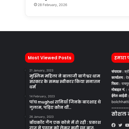
28 February, 2026
Most Viewed Posts
हमारा 
21 January, 2023
संपादक :
श्र
मुस्लिम महिला ने बालाजी बागेश्वर धाम
कार्यालय :
देश
सरकार के समक्ष स्वीकार किया सनातन
जिला :
रायपु
धर्म
मोबाइल नं. :
ईमेल आईडी :
14 February, 2023
पांच mughal रानियाँ जिनके बादशाह थे
bolchhat
गुलाम, पढ़िए कौन थीं…
----------
सोशल मी
26 January, 2023
बॉयकॉट गैंग एक कोने में रो रही : प्रकाश
राज ने पठान को लेकर कही यह बात,