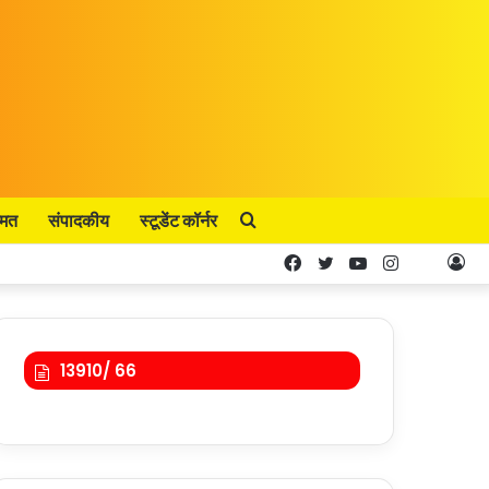
्मत
संपादकीय
स्टूडेंट कॉर्नर
Search
Facebook
Twitter
YouTube
Instagram
Kooa
Lo
for
In
13910/ 66