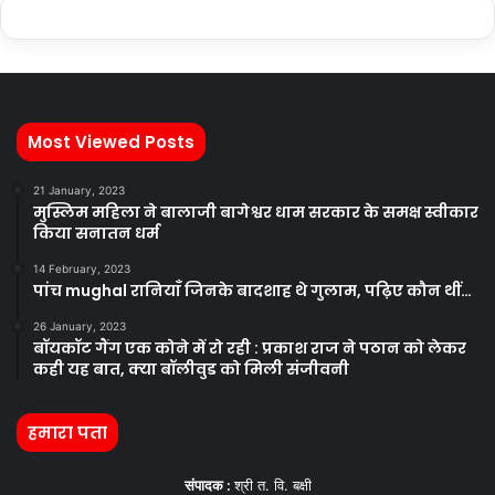
Most Viewed Posts
21 January, 2023
मुस्लिम महिला ने बालाजी बागेश्वर धाम सरकार के समक्ष स्वीकार
किया सनातन धर्म
14 February, 2023
पांच mughal रानियाँ जिनके बादशाह थे गुलाम, पढ़िए कौन थीं…
26 January, 2023
बॉयकॉट गैंग एक कोने में रो रही : प्रकाश राज ने पठान को लेकर
कही यह बात, क्या बॉलीवुड को मिली संजीवनी
हमारा पता
संपादक :
श्री त. वि. बक्षी