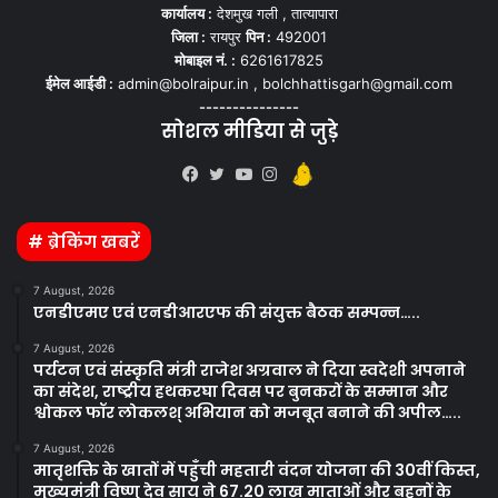
कार्यालय :
देशमुख गली , तात्यापारा
जिला :
रायपुर
पिन :
492001
मोबाइल नं. :
6261617825
ईमेल आईडी :
admin@bolraipur.in , bolchhattisgarh@gmail.com
---------------
सोशल मीडिया से जुड़े
Kooapp
Facebook
Twitter
YouTube
Instagram
# ब्रेकिंग खबरें
7 August, 2026
एनडीएमए एवं एनडीआरएफ की संयुक्त बैठक सम्पन्न…..
7 August, 2026
पर्यटन एवं संस्कृति मंत्री राजेश अग्रवाल ने दिया स्वदेशी अपनाने
का संदेश, राष्ट्रीय हथकरघा दिवस पर बुनकरों के सम्मान और
श्वोकल फॉर लोकलश् अभियान को मजबूत बनाने की अपील…..
7 August, 2026
मातृशक्ति के खातों में पहुँची महतारी वंदन योजना की 30वीं किस्त,
मुख्यमंत्री विष्णु देव साय ने 67.20 लाख माताओं और बहनों के