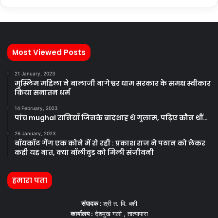
Most Viewed Posts
21 January, 2023
मुस्लिम महिला ने बालाजी बागेश्वर धाम सरकार के समक्ष स्वीकार
किया सनातन धर्म
14 February, 2023
पांच mughal रानियाँ जिनके बादशाह थे गुलाम, पढ़िए कौन थीं…
26 January, 2023
बॉयकॉट गैंग एक कोने में रो रही : प्रकाश राज ने पठान को लेकर
कही यह बात, क्या बॉलीवुड को मिली संजीवनी
हमारा पता
संपादक :
श्री त. वि. बक्षी
कार्यालय :
देशमुख गली , तात्यापारा