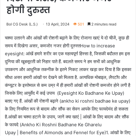
होगी दुरुस्त
Bol CG Desk (L.S.)
13 April, 2024
501
2 minutes read
चश्मा उतारने और आंखों की रोशनी बढ़ाने के लिए रोजाना खाएं ये दो चीजें, कुछ ही
समय में दिखेगा असर, कमजोर नजर होगी दुरुस्त
How to increase
eyesight: आंखें हमारे शरीर का एक महत्वपूर्ण हिस्सा है, जिसकी बदौलत हम इस
दुनिया की खूबसूरती को निहार पाते हैं. बदलते समय ने हम सभी को आधुनिक
उपकरण और आधुनिक तकनीक के इतने निकट लाकर खड़ा कर दिया है कि इसका
सीधा असर हमारी आंखों पर देखने को मिलता है. अत्यधिक मोबाइल, लैपटॉप और
कंप्यूटर के इस्तेमाल से कम उम्र में ही हमारी आंखों की रोशनी कमजोर होने लगी है
जिसके लिए आयुर्वेद में कई उपाय (Eyesight Ko Badhane Ke Upay)
बताए गए हैं. आंखों की रोशनी बढ़ाने (ankho ki roshni badhae ke upay)
के लिए नियमित रूप से बादाम और सौंफ का सेवन आपके लिए फायदेमंद हो सकता
है.आंखों का चश्मा हटाने के उपाय, जानें क्या खाएं | आंखों के लिए बादाम और सौंफ
के फायदे (Ankho Ki Roshni Badhane Ke Gharelu
Upay | Benefits of Almonds and Fennel for Eye)1. आंखों के लिए