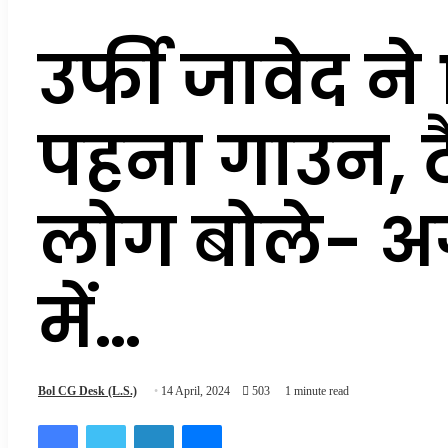
उर्फी जावेद न
पहना गाउन, टै
लोग बोले- अ
में…
Bol CG Desk (L.S.)
14 April, 2024
503
1 minute read