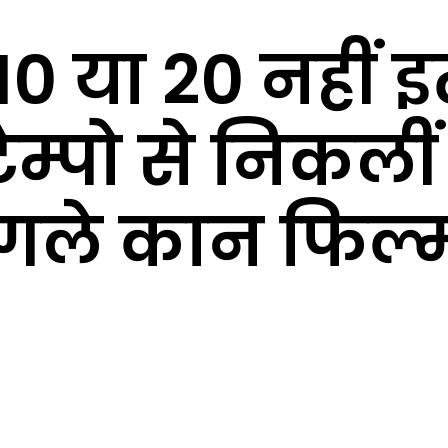
े 10 या 20 नहीं
म्पो से निकलीं
गले कान फिल्म