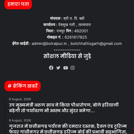
हमारा पता
संपादक :
श्री त. वि. बक्षी
कार्यालय :
देशमुख गली , तात्यापारा
जिला :
रायपुर
पिन :
492001
मोबाइल नं. :
6261617825
ईमेल आईडी :
admin@bolraipur.in , bolchhattisgarh@gmail.com
---------------
सोशल मीडिया से जुड़े
Kooapp
Facebook
Twitter
YouTube
Instagram
# ब्रेकिंग खबरें
8 August, 2026
उप मुख्यमंत्री अरुण साव ने किया पौधारोपण, बोले हरियाली
बढ़ेगी तो पर्यावरण भी स्वस्थ और सुंदर बनेगा….
8 August, 2026
गुजरात में छत्तीसगढ़ पर्यटन की दमदार दस्तक, ट्रैवल एंड टूरिज्म
फेयर गांधीनगर में छत्तीसगढ़ टूरिज्म बोर्ड की प्रभावी सहभागिता,