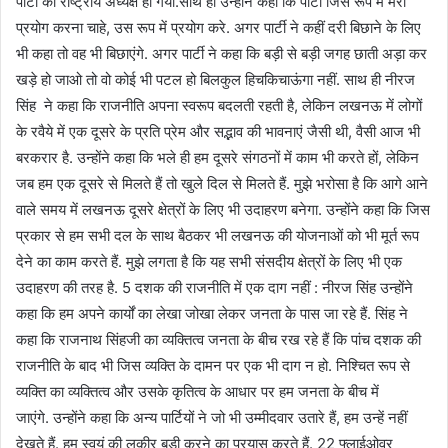
पार्टी का राष्‍ट्रीय अध्‍यक्ष हो गया.साथ ही उन्‍होंने कहा कि पार्टी जिस रूप में मेरा
प्रयोग करना चाहे, उस रूप में प्रयोग करे. अगर पार्टी ने कहीं दरी बिछाने के लिए
भी कहा तो वह भी बिछाएंगे. अगर पार्टी ने कहा कि बड़ी से बड़ी जगह छाती अड़ा कर
खड़े हो जाओ तो वो कोई भी पटल हो बिलकुल हिचकिचाऊंगा नहीं. साथ ही नीरज
सिंह ने कहा कि राजनीति अपना स्‍वरूप बदलती रहती है, लेकिन लखनऊ में लोगों
के रवैये में एक दूसरे के प्रति प्रेम और सद्भाव की भावनाएं जैसी थी, वैसी आज भी
बरकरार है. उन्‍होंने कहा कि भले ही हम दूसरे संगठनों में काम भी करते हों, लेकिन
जब हम एक दूसरे से मिलते हैं तो खुले दिल से मिलते हैं. मुझे भरोसा है कि आगे आने
वाले समय में लखनऊ दूसरे क्षेत्रों के लिए भी उदाहरण बनेगा. उन्‍होंने कहा कि जिस
प्रकार से हम सभी दल के साथ बैठकर भी लखनऊ की योजनाओं को भी मूर्त रूप
देने का काम करते हैं. मुझे लगता है कि यह सभी संसदीय क्षेत्रों के लिए भी एक
उदाहरण की तरह है. 5 दशक की राजनीति में एक दाग नहीं : नीरज सिंह उन्‍होंने
कहा कि हम अपने कार्यों का लेखा जोखा लेकर जनता के पास जा रहे हैं. सिंह ने
कहा कि राजनाथ सिंहजी का व्‍यक्तित्‍व जनता के बीच रख रहे हैं कि पांच दशक की
राजनीति के बाद भी जिस व्‍यक्ति के दामन पर एक भी दाग न हो. निश्चित रूप से
व्‍यक्ति का व्‍यक्तित्‍व और उसके कृतित्‍व के आधार पर हम जनता के बीच में
जाएंगे. उन्‍होंने कहा कि अन्‍य पार्टियों ने जो भी उम्‍मीदवार उतारे हैं, हम उन्‍हें नहीं
देखते हैं. हम स्‍वयं की लकीर बडी करने का प्रयास करते हैं. 22 फ्लाईओवर