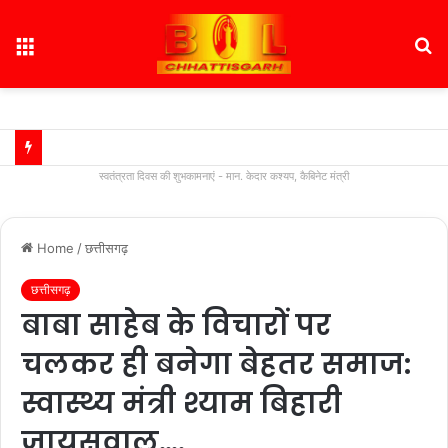
Menu
S
fo
स्वतंत्रता दिवस की शुभकामनाएं - मान. केदार कश्यप, कैबिनेट मंत्री
Home
/
छत्तीसगढ़
छत्तीसगढ़
बाबा साहेब के विचारों पर
चलकर ही बनेगा बेहतर समाज:
स्वास्थ्य मंत्री श्याम बिहारी
जायसवाल….