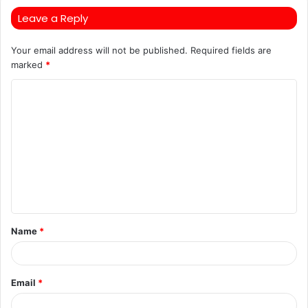
Leave a Reply
Your email address will not be published.
Required fields are
marked
*
C
o
m
m
e
n
t
Name
*
*
Email
*