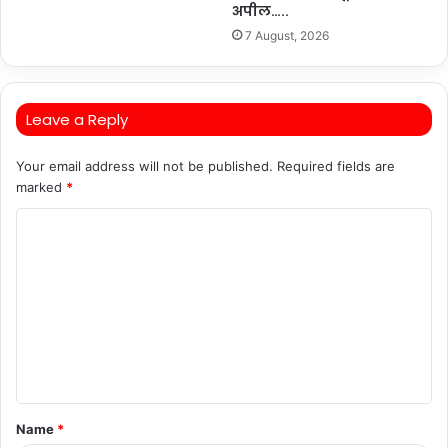
अपील…..
7 August, 2026
Leave a Reply
Your email address will not be published.
Required fields are
marked
*
C
o
m
m
e
n
t
Name
*
*