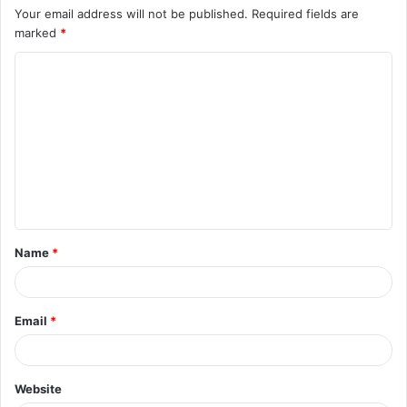
Your email address will not be published.
Required fields are
marked
*
C
o
m
m
e
n
t
Name
*
*
Email
*
Website