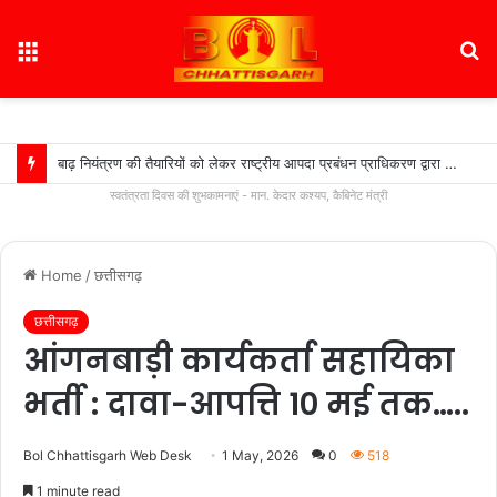
Menu
S
fo
बाढ़ नियंत्रण की तैयारियों को लेकर राष्ट्रीय आपदा प्रबंधन प्राधिकरण द्वारा बाढ़ नियंत्रण को लेकर कान्फ्रेंस, प्रदेश में 18 अगस्त को टेबल टॉप और 20 अगस्त को होगी मॉक एक्सरसाइज….
स्वतंत्रता दिवस की शुभकामनाएं - मान. केदार कश्यप, कैबिनेट मंत्री
Home
/
छत्तीसगढ़
छत्तीसगढ़
आंगनबाड़ी कार्यकर्ता सहायिका
भर्ती : दावा-आपत्ति 10 मई तक…..
Bol Chhattisgarh Web Desk
1 May, 2026
0
518
1 minute read