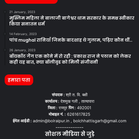
21 January, 2023
मुस्लिम महिला ने बालाजी बागेश्वर धाम सरकार के समक्ष स्वीकार
किया सनातन धर्म
14 February, 2023
पांच mughal रानियाँ जिनके बादशाह थे गुलाम, पढ़िए कौन थीं…
26 January, 2023
बॉयकॉट गैंग एक कोने में रो रही : प्रकाश राज ने पठान को लेकर
कही यह बात, क्या बॉलीवुड को मिली संजीवनी
हमारा पता
संपादक :
श्री त. वि. बक्षी
कार्यालय :
देशमुख गली , तात्यापारा
जिला :
रायपुर
पिन :
492001
मोबाइल नं. :
6261617825
ईमेल आईडी :
admin@bolraipur.in , bolchhattisgarh@gmail.com
---------------
सोशल मीडिया से जुड़े