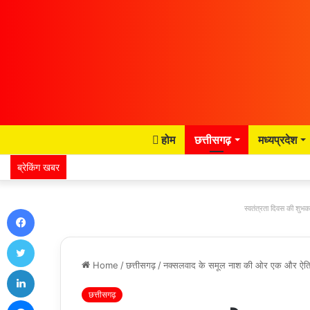
होम
छत्तीसगढ़
मध्यप्रदेश
ब्रेकिंग खबर
Facebook
स्वतंत्रता दिवस की शुभका
Twitter
Home
/
छत्तीसगढ़
/
नक्सलवाद के समूल नाश की ओर एक और ऐतिहासि
LinkedIn
छत्तीसगढ़
Messenger