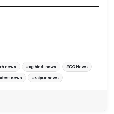
arh news
cg hindi news
CG News
latest news
raipur news