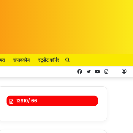
Search
्मत
संपादकीय
स्टूडेंट कॉर्नर
Facebook
Twitter
YouTube
Instagram
Kooa
Lo
for
In
13910/ 66