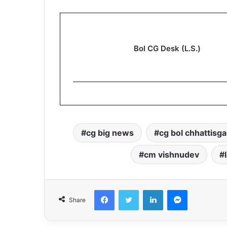
Bol CG Desk (L.S.)
cg big news
cg bol chhattisg
cm vishnudev
Facebook
Twitter
LinkedIn
Messenger
Share