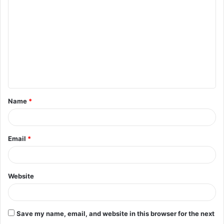
o
m
m
e
n
t
Name
*
*
Email
*
Website
Save my name, email, and website in this browser for the next