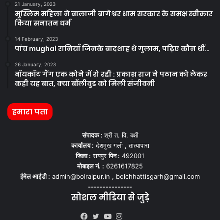
21 January, 2023
मुस्लिम महिला ने बालाजी बागेश्वर धाम सरकार के समक्ष स्वीकार
किया सनातन धर्म
14 February, 2023
पांच mughal रानियाँ जिनके बादशाह थे गुलाम, पढ़िए कौन थीं…
26 January, 2023
बॉयकॉट गैंग एक कोने में रो रही : प्रकाश राज ने पठान को लेकर
कही यह बात, क्या बॉलीवुड को मिली संजीवनी
हमारा पता
संपादक :
श्री त. वि. बक्षी
कार्यालय :
देशमुख गली , तात्यापारा
जिला :
रायपुर
पिन :
492001
मोबाइल नं. :
6261617825
ईमेल आईडी :
admin@bolraipur.in , bolchhattisgarh@gmail.com
---------------
सोशल मीडिया से जुड़े
Kooapp