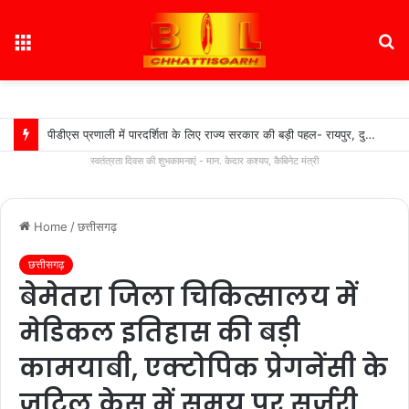
Menu
S
fo
पीडीएस प्रणाली में पारदर्शिता के लिए राज्य सरकार की बड़ी पहल- रायपुर, दुर्ग और बिलासपुर में तीन ‘अन्नपूर्ति ग्रेन एटीएम‘ का शुभारंभ…
स्वतंत्रता दिवस की शुभकामनाएं - मान. केदार कश्यप, कैबिनेट मंत्री
Home
/
छत्तीसगढ़
छत्तीसगढ़
बेमेतरा जिला चिकित्सालय में
मेडिकल इतिहास की बड़ी
कामयाबी, एक्टोपिक प्रेगनेंसी के
जटिल केस में समय पर सर्जरी,