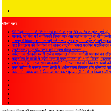
Search
for
ब्रेकिंग खबर
SS Rajamouli की Varanasi की लीक हुआ, 80 प्रतिशत शूटिंग हुई पूरी
योजना, आर्थिक एवं सांख्यिकी विभाग और आईआईएम रायपुर के बीच एमओयू 
रायगढ़ में विकास को मिल रही नई रफ्तार, हर क्षेत्र में मजबूत हो रही सु
बाढ़ नियंत्रण की तैयारियों को लेकर राष्ट्रीय आपदा प्रबंधन प्राधिकरण
एनडीएमए एवं एनडीआरएफ की संयुक्त बैठक सम्पन्न…..
पर्यटन एवं संस्कृति मंत्री राजेश अग्रवाल ने दिया स्वदेशी अपनाने क
मातृशक्ति के खातों में पहुँची महतारी वंदन योजना की 30वीं किस्त, मुख्य
उप मुख्यमंत्री अरुण साव योजनाओं के क्रियान्वयन और विकास कार्यों की 
मुख्य सचिव ने नक्सल मुक्त क्षेत्रों में अधोसंरचना विकास और बुनियादी स
कोसा की चमक अब वैश्विक बाजार तक : मुख्यमंत्री ने लॉन्च किया छत्तीस
Log
In
Kooapp
Instagram
YouTube
Twitter
Facebook