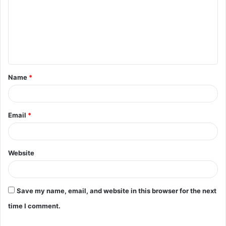
m
m
e
n
t
Name
*
*
Email
*
Website
Save my name, email, and website in this browser for the next
time I comment.