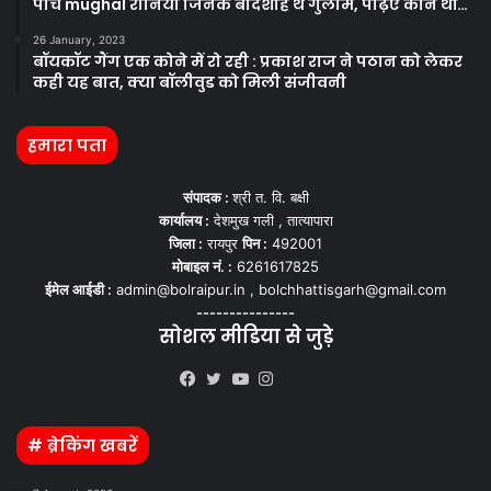
पांच mughal रानियाँ जिनके बादशाह थे गुलाम, पढ़िए कौन थीं…
26 January, 2023
बॉयकॉट गैंग एक कोने में रो रही : प्रकाश राज ने पठान को लेकर
कही यह बात, क्या बॉलीवुड को मिली संजीवनी
हमारा पता
संपादक :
श्री त. वि. बक्षी
कार्यालय :
देशमुख गली , तात्यापारा
जिला :
रायपुर
पिन :
492001
मोबाइल नं. :
6261617825
ईमेल आईडी :
admin@bolraipur.in , bolchhattisgarh@gmail.com
---------------
सोशल मीडिया से जुड़े
Kooapp
Facebook
Twitter
YouTube
Instagram
# ब्रेकिंग खबरें