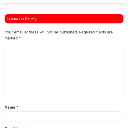
Leave a Reply
Your email address will not be published.
Required fields are
marked
*
C
o
m
m
e
n
t
Name
*
*