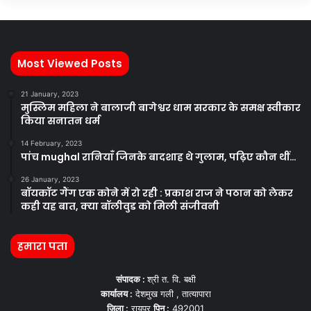
Most Viewed Posts
21 January, 2023
मुस्लिम महिला ने बालाजी बागेश्वर धाम सरकार के समक्ष स्वीकार
किया सनातन धर्म
14 February, 2023
पांच mughal रानियाँ जिनके बादशाह थे गुलाम, पढ़िए कौन थीं…
26 January, 2023
बॉयकॉट गैंग एक कोने में रो रही : प्रकाश राज ने पठान को लेकर
कही यह बात, क्या बॉलीवुड को मिली संजीवनी
हमारा पता
संपादक :
श्री त. वि. बक्षी
कार्यालय :
देशमुख गली , तात्यापारा
जिला :
रायपुर
पिन :
492001