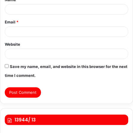
*
Email
*
Website
Save my name, email, and website in this browser for the next
time I comment.
13944/ 13