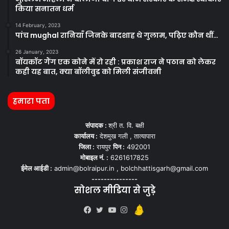
किया सनातन धर्म
14 February, 2023
पांच mughal रानियाँ जिनके बादशाह थे गुलाम, पढ़िए कौन थीं…
26 January, 2023
बॉयकॉट गैंग एक कोने में रो रही : प्रकाश राज ने पठान को लेकर
कही यह बात, क्या बॉलीवुड को मिली संजीवनी
हमारा पता
संपादक :
श्री त. वि. बक्षी
कार्यालय :
देशमुख गली , तात्यापारा
जिला :
रायपुर
पिन :
492001
मोबाइल नं. :
6261617825
ईमेल आईडी :
admin@bolraipur.in , bolchhattisgarh@gmail.com
---------------
सोशल मीडिया से जुड़े
Kooapp
Facebook
Twitter
YouTube
Instagram