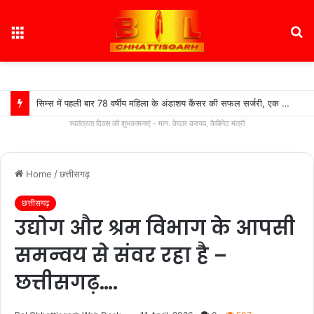
Menu
S
fo
सिम्स में पहली बार 78 वर्षीय महिला के अंडाशय कैंसर की सफल सर्जरी, एक किलो का ट्यूमर निकाल महिला को दिया नया जीवन….
स्वतंत्रता दिवस की शुभकामनाएं - मान. केदार कश्यप, कैबिनेट मंत्री
Home
/
छत्तीसगढ़
छत्तीसगढ़
उद्योग और श्रम विभाग के आपसी
समन्वय से संवर रहा है –
छत्तीसगढ़….