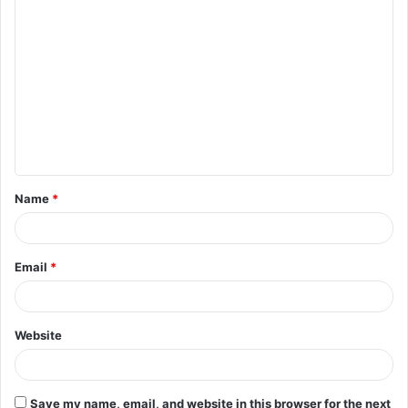
C
o
m
m
e
n
t
Name
*
*
Email
*
Website
Save my name, email, and website in this browser for the next