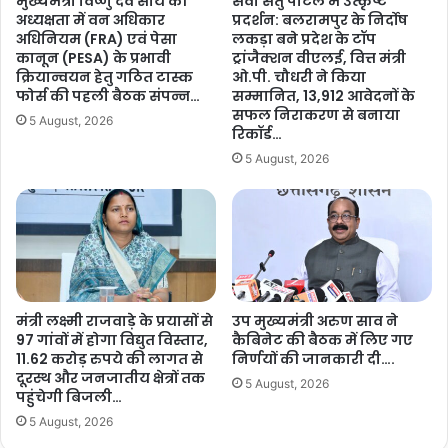
मुख्यमंत्री विष्णु देव साय की
सेवा सेतु पोर्टल में उत्कृष्ट
अध्यक्षता में वन अधिकार
प्रदर्शन: बलरामपुर के निर्दोष
अधिनियम (FRA) एवं पेसा
लकड़ा बने प्रदेश के टॉप
कानून (PESA) के प्रभावी
ट्रांजैक्शन वीएलई, वित्त मंत्री
क्रियान्वयन हेतु गठित टास्क
ओ.पी. चौधरी ने किया
फोर्स की पहली बैठक संपन्न…
सम्मानित, 13,912 आवेदनों के
सफल निराकरण से बनाया
5 August, 2026
रिकॉर्ड…
5 August, 2026
मंत्री लक्ष्मी राजवाड़े के प्रयासों से
उप मुख्यमंत्री अरुण साव ने
97 गांवों में होगा विद्युत विस्तार,
कैबिनेट की बैठक में लिए गए
11.62 करोड़ रुपये की लागत से
निर्णयों की जानकारी दी….
दूरस्थ और जनजातीय क्षेत्रों तक
5 August, 2026
पहुंचेगी बिजली…
5 August, 2026