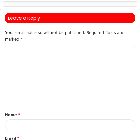
Leave a Reply
Your email address will not be published.
Required fields are
marked
*
C
o
m
m
e
n
t
Name
*
*
Email
*