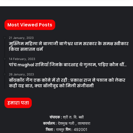
Most Viewed Posts
21 January, 2023
मुस्लिम महिला ने बालाजी बागेश्वर धाम सरकार के समक्ष स्वीकार
किया सनातन धर्म
14 February, 2023
पांच mughal रानियाँ जिनके बादशाह थे गुलाम, पढ़िए कौन थीं…
26 January, 2023
बॉयकॉट गैंग एक कोने में रो रही : प्रकाश राज ने पठान को लेकर
कही यह बात, क्या बॉलीवुड को मिली संजीवनी
हमारा पता
संपादक :
श्री त. वि. बक्षी
कार्यालय :
देशमुख गली , तात्यापारा
जिला :
रायपुर
पिन :
492001