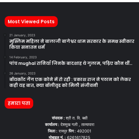
Most Viewed Posts
21 January, 2023
मुस्लिम महिला ने बालाजी बागेश्वर धाम सरकार के समक्ष स्वीकार
किया सनातन धर्म
14 February, 2023
पांच mughal रानियाँ जिनके बादशाह थे गुलाम, पढ़िए कौन थीं…
26 January, 2023
बॉयकॉट गैंग एक कोने में रो रही : प्रकाश राज ने पठान को लेकर
कही यह बात, क्या बॉलीवुड को मिली संजीवनी
हमारा पता
संपादक :
श्री त. वि. बक्षी
कार्यालय :
देशमुख गली , तात्यापारा
जिला :
रायपुर
पिन :
492001
मोबाइल नं. :
6261617825