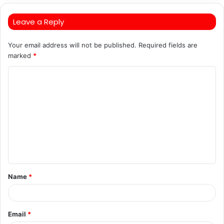
Leave a Reply
Your email address will not be published.
Required fields are
marked
*
C
o
m
m
e
n
t
Name
*
*
Email
*