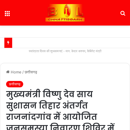
Menu
S
fo
स्वतंत्रता दिवस की शुभकामनाएं - मान. केदार कश्यप, कैबिनेट मंत्री
Home
/
छत्तीसगढ़
छत्तीसगढ़
मुख्यमंत्री विष्णु देव साय
सुशासन तिहार अंतर्गत
राजनांदगांव में आयोजित
जनसमस्या निवारण शिविर में