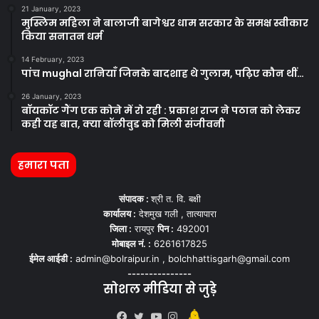
21 January, 2023
मुस्लिम महिला ने बालाजी बागेश्वर धाम सरकार के समक्ष स्वीकार
किया सनातन धर्म
14 February, 2023
पांच mughal रानियाँ जिनके बादशाह थे गुलाम, पढ़िए कौन थीं…
26 January, 2023
बॉयकॉट गैंग एक कोने में रो रही : प्रकाश राज ने पठान को लेकर
कही यह बात, क्या बॉलीवुड को मिली संजीवनी
हमारा पता
संपादक :
श्री त. वि. बक्षी
कार्यालय :
देशमुख गली , तात्यापारा
जिला :
रायपुर
पिन :
492001
मोबाइल नं. :
6261617825
ईमेल आईडी :
admin@bolraipur.in , bolchhattisgarh@gmail.com
---------------
सोशल मीडिया से जुड़े
Kooapp