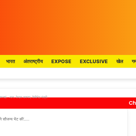
भारत
अंतराष्ट्रीय
EXPOSE
EXCLUSIVE
खेल
गम
मनाएं - मान. केदार कश्यप, कैबिनेट मंत्री
Ch
C
l
े सौजन्य भेंट की’…..
o
s
e