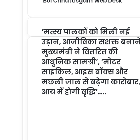
Bol Chhattisgarh Web Desk
o
b
r
t
I
e
g
e
g
e
p
a
s
g
k
o
e
n
d
e
n
e
n
p
m
A
r
o
r
I
r
g
r
g
p
a
k
n
e
e
p
m
r
r
’मत्स्य पालकों को मिली नई
उड़ान, आजीविका सशक्त बनान
मुख्यमंत्री ने वितरित की
आधुनिक सामग्री’, ’मोटर
साइकिल, आइस बॉक्स और
मछली जाल से बढ़ेगा कारोबार
आय में होगी वृद्धि’…..