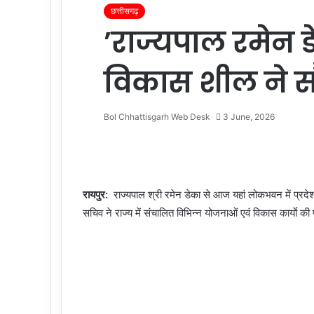
छत्तीसगढ़
’राज्यपाल रमेन ड
विकास शील ने सौ
Bol Chhattisgarh Web Desk
3 June, 2026
F
T
L
M
M
W
T
a
w
i
e
e
h
e
c
i
n
s
s
a
l
e
t
k
s
s
t
e
रायपुर:
राज्यपाल श्री रमेन डेका से आज यहां लोकभवन में प्रदेश
b
t
e
e
e
s
g
सचिव ने राज्य में संचालित विभिन्न योजनाओं एवं विकास कार्याे 
o
e
d
n
n
A
r
o
r
I
g
g
p
a
k
n
e
e
p
m
r
r