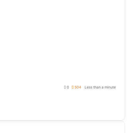
0
504
Less than a minute