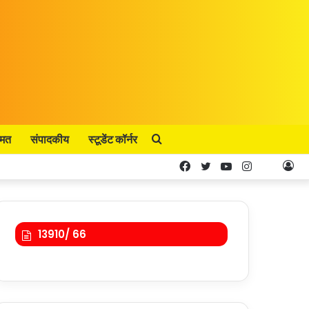
्मत
संपादकीय
स्टूडेंट कॉर्नर
Search
Facebook
Twitter
YouTube
Instagram
Kooa
Lo
for
In
13910/ 66