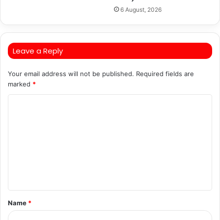
6 August, 2026
Leave a Reply
Your email address will not be published.
Required fields are
marked
*
C
o
m
m
e
n
t
Name
*
*