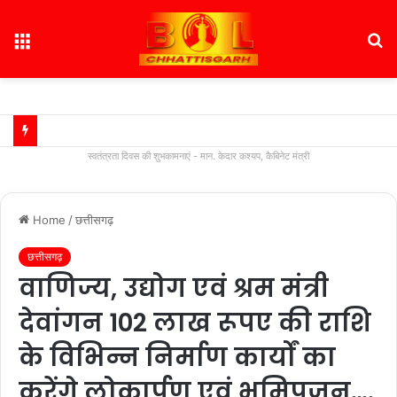
Menu
S
fo
स्वतंत्रता दिवस की शुभकामनाएं - मान. केदार कश्यप, कैबिनेट मंत्री
Home
/
छत्तीसगढ़
छत्तीसगढ़
वाणिज्य, उद्योग एवं श्रम मंत्री
देवांगन 102 लाख रूपए की राशि
के विभिन्न निर्माण कार्यों का
करेंगे लोकार्पण एवं भूमिपूजन….