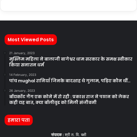
Most Viewed Posts
21 January, 2023
मुस्लिम महिला ने बालाजी बागेश्वर धाम सरकार के समक्ष स्वीकार
किया सनातन धर्म
14 February, 2023
पांच mughal रानियाँ जिनके बादशाह थे गुलाम, पढ़िए कौन थीं…
26 January, 2023
बॉयकॉट गैंग एक कोने में रो रही : प्रकाश राज ने पठान को लेकर
कही यह बात, क्या बॉलीवुड को मिली संजीवनी
हमारा पता
संपादक :
श्री त. वि. बक्षी