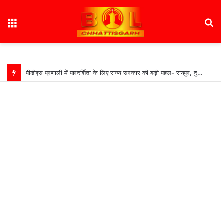
Menu
S
fo
पीडीएस प्रणाली में पारदर्शिता के लिए राज्य सरकार की बड़ी पहल- रायपुर, दुर्ग और बिलासपुर में तीन ‘अन्नपूर्ति ग्रेन एटीएम‘ का शुभारंभ…