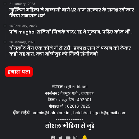
21 January, 2023
मुस्लिम महिला ने बालाजी बागेश्वर धाम सरकार के समक्ष स्वीकार
किया सनातन धर्म
14 February, 2023
पांच mughal रानियाँ जिनके बादशाह थे गुलाम, पढ़िए कौन थीं…
26 January, 2023
बॉयकॉट गैंग एक कोने में रो रही : प्रकाश राज ने पठान को लेकर
कही यह बात, क्या बॉलीवुड को मिली संजीवनी
हमारा पता
संपादक :
श्री त. वि. बक्षी
कार्यालय :
देशमुख गली , तात्यापारा
जिला :
रायपुर
पिन :
492001
मोबाइल नं. :
6261617825
ईमेल आईडी :
admin@bolraipur.in , bolchhattisgarh@gmail.com
---------------
सोशल मीडिया से जुड़े
Kooapp