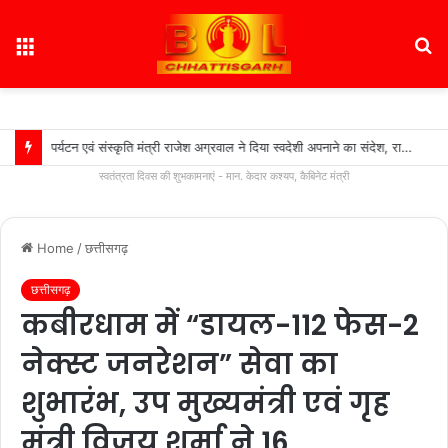
Menu
S
fo
पर्यटन एवं संस्कृति मंत्री राजेश अग्रवाल ने दिया स्वदेशी अपनाने का संदेश, राष्ट्रीय हथकरघा दिवस पर बुनकरों के सम्मान और श्वोकल फॉर लोकलश् अभियान को मजबूत बनाने की अपील…..
स्वतंत्रता दिवस की शुभकामनाएं - मान. केदार कश्यप, कैबिनेट मंत्री
Home
/
छत्तीसगढ़
छत्तीसगढ़
कबीरधाम में “डायल-112 फेस-2
नेक्स्ट जनरेशन” सेवा का
शुभारंभ, उप मुख्यमंत्री एवं गृह
मंत्री विजय शर्मा ने 16