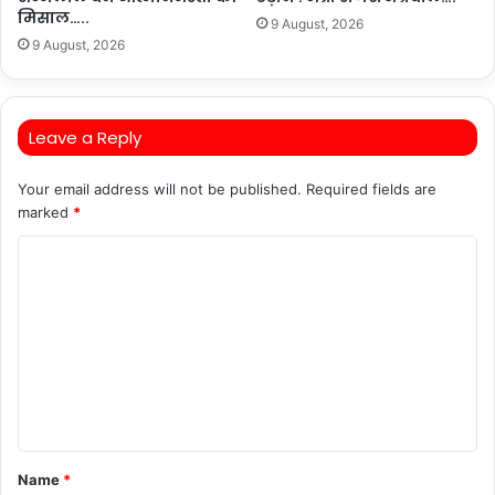
मिसाल…..
9 August, 2026
9 August, 2026
Leave a Reply
Your email address will not be published.
Required fields are
marked
*
C
o
m
m
e
n
t
Name
*
*