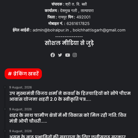
संपादक :
श्री त. वि. बक्षी
कार्यालय :
देशमुख गली , तात्यापारा
जिला :
रायपुर
पिन :
492001
मोबाइल नं. :
6261617825
ईमेल आईडी :
admin@bolraipur.in , bolchhattisgarh@gmail.com
---------------
सोशल मीडिया से जुड़े
Kooapp
Facebook
Twitter
YouTube
Instagram
# ब्रेकिंग खबरें
9 August, 2026
उप मुख्यमंत्री विजय शर्मा ने कवर्धा के हितग्राहियों को सौंपे पीएम
आवास योजना शहरी 2.0 के स्वीकृति पत्र…..
9 August, 2026
शहर के साथ ग्रामीण क्षेत्रों में भी विकास को मिल रही गति: वित्त
मंत्री ओपी चौधरी……
9 August, 2026
असम के बाढ़ प्रभावितों की सहायता के लिए छत्तीसगढ़ सरकार