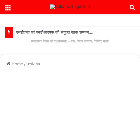
Menu
S
fo
एनडीएमए एवं एनडीआरएफ की संयुक्त बैठक सम्पन्न…..
स्वतंत्रता दिवस की शुभकामनाएं - मान. केदार कश्यप, कैबिनेट मंत्री
Home
/
छत्तीसगढ़