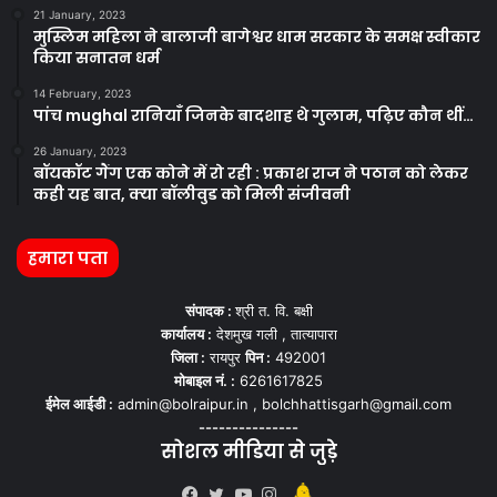
21 January, 2023
मुस्लिम महिला ने बालाजी बागेश्वर धाम सरकार के समक्ष स्वीकार
किया सनातन धर्म
14 February, 2023
पांच mughal रानियाँ जिनके बादशाह थे गुलाम, पढ़िए कौन थीं…
26 January, 2023
बॉयकॉट गैंग एक कोने में रो रही : प्रकाश राज ने पठान को लेकर
कही यह बात, क्या बॉलीवुड को मिली संजीवनी
हमारा पता
संपादक :
श्री त. वि. बक्षी
कार्यालय :
देशमुख गली , तात्यापारा
जिला :
रायपुर
पिन :
492001
मोबाइल नं. :
6261617825
ईमेल आईडी :
admin@bolraipur.in , bolchhattisgarh@gmail.com
---------------
सोशल मीडिया से जुड़े
Kooapp