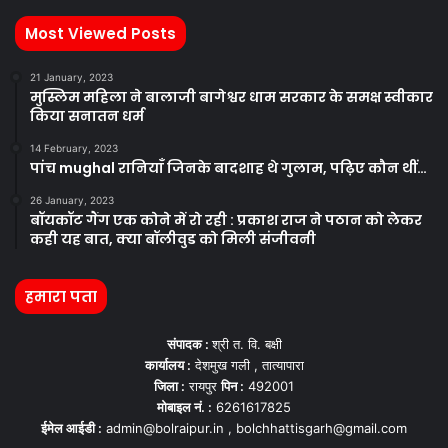
Most Viewed Posts
21 January, 2023
मुस्लिम महिला ने बालाजी बागेश्वर धाम सरकार के समक्ष स्वीकार
किया सनातन धर्म
14 February, 2023
पांच mughal रानियाँ जिनके बादशाह थे गुलाम, पढ़िए कौन थीं…
26 January, 2023
बॉयकॉट गैंग एक कोने में रो रही : प्रकाश राज ने पठान को लेकर
कही यह बात, क्या बॉलीवुड को मिली संजीवनी
हमारा पता
संपादक :
श्री त. वि. बक्षी
कार्यालय :
देशमुख गली , तात्यापारा
जिला :
रायपुर
पिन :
492001
मोबाइल नं. :
6261617825
ईमेल आईडी :
admin@bolraipur.in , bolchhattisgarh@gmail.com