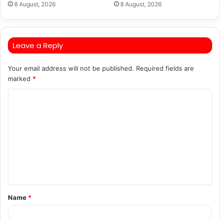
8 August, 2026
8 August, 2026
Leave a Reply
Your email address will not be published.
Required fields are
marked
*
C
o
m
m
e
n
t
Name
*
*