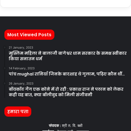
Most Viewed Posts
21 January, 2023
मुस्लिम महिला ने बालाजी बागेश्वर धाम सरकार के समक्ष स्वीकार
किया सनातन धर्म
14 February, 2023
पांच mughal रानियाँ जिनके बादशाह थे गुलाम, पढ़िए कौन थीं…
26 January, 2023
बॉयकॉट गैंग एक कोने में रो रही : प्रकाश राज ने पठान को लेकर
कही यह बात, क्या बॉलीवुड को मिली संजीवनी
हमारा पता
संपादक :
श्री त. वि. बक्षी