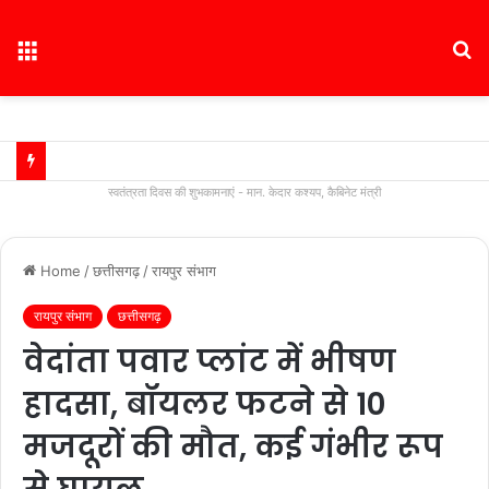
Menu
S
fo
स्वतंत्रता दिवस की शुभकामनाएं - मान. केदार कश्यप, कैबिनेट मंत्री
Home
/
छत्तीसगढ़
/
रायपुर संभाग
रायपुर संभाग
छत्तीसगढ़
वेदांता पवार प्लांट में भीषण
हादसा, बॉयलर फटने से 10
मजदूरों की मौत, कई गंभीर रूप