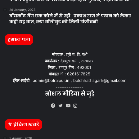
26 January, 2023
बॉयकॉट गैंग एक कोने में रो रही : प्रकाश राज ने पठान को लेकर
कही यह बात, क्या बॉलीवुड को मिली संजीवनी
हमारा पता
संपादक :
श्री त. वि. बक्षी
कार्यालय :
देशमुख गली , तात्यापारा
जिला :
रायपुर
पिन :
492001
मोबाइल नं. :
6261617825
ईमेल आईडी :
admin@bolraipur.in , bolchhattisgarh@gmail.com
---------------
सोशल मीडिया से जुड़े
Kooapp
Facebook
Twitter
YouTube
Instagram
# ब्रेकिंग खबरें
5 August, 2026