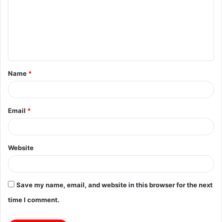
m
m
e
n
t
Name
*
*
Email
*
Website
Save my name, email, and website in this browser for the next
time I comment.