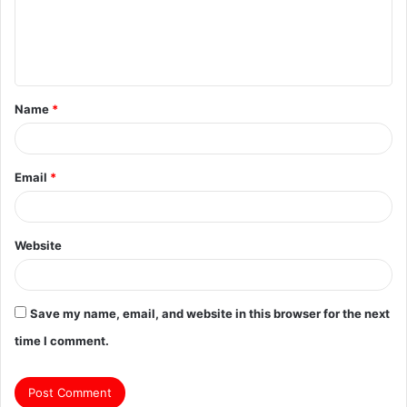
m
e
n
t
Name
*
*
Email
*
Website
Save my name, email, and website in this browser for the next
time I comment.