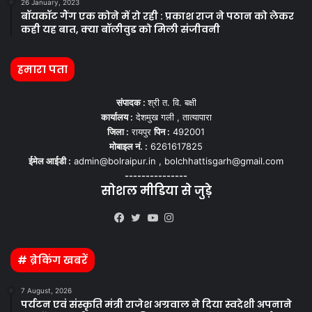
26 January, 2023
बॉयकॉट गैंग एक कोने में रो रही : प्रकाश राज ने पठान को लेकर
कही यह बात, क्या बॉलीवुड को मिली संजीवनी
हमारा पता
संपादक :
श्री त. वि. बक्षी
कार्यालय :
देशमुख गली , तात्यापारा
जिला :
रायपुर
पिन :
492001
मोबाइल नं. :
6261617825
ईमेल आईडी :
admin@bolraipur.in , bolchhattisgarh@gmail.com
---------------
सोशल मीडिया से जुड़े
Kooapp
Facebook
Twitter
YouTube
Instagram
# ब्रेकिंग खबरें
7 August, 2026
पर्यटन एवं संस्कृति मंत्री राजेश अग्रवाल ने दिया स्वदेशी अपनाने