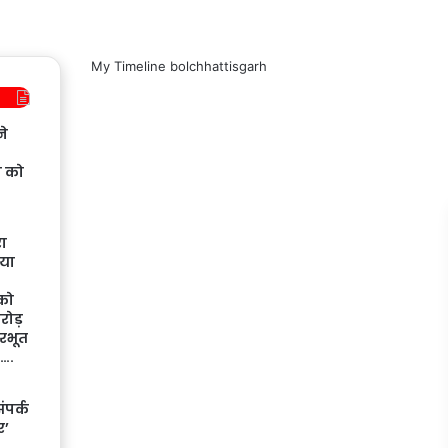
My Timeline bolchhattisgarh
ने
ी को
रा
या
को
रोड़
रभूत
र….
ंपर्क
र’