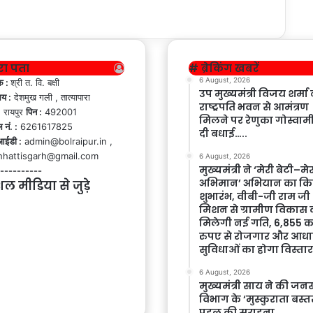
रा पता
# ब्रेकिंग खबरें
6 August, 2026
क :
श्री त. वि. बक्षी
उप मुख्यमंत्री विजय शर्मा 
लय :
देशमुख गली , तात्यापारा
राष्ट्रपति भवन से आमंत्रण
:
रायपुर
पिन :
492001
मिलने पर रेणुका गोस्वाम
 नं. :
6261617825
दी बधाई…..
आईडी :
admin@bolraipur.in ,
hhattisgarh@gmail.com
6 August, 2026
मुख्यमंत्री ने ‘मेरी बेटी–मे
----------
अभिमान’ अभियान का कि
ल मीडिया से जुड़े
शुभारंभ, वीबी-जी राम जी
मिशन से ग्रामीण विकास 
cebook
मिलेगी नई गति, 6,855 क
itter
रुपए से रोजगार और आधा
सुविधाओं का होगा विस्ता
uTube
6 August, 2026
stagram
मुख्यमंत्री साय ने की जनस
विभाग के ‘मुस्कुराता बस्त
app
पहल की सराहना….