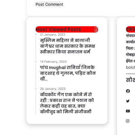
Most Viewed Posts
हमा
21 January, 2023
संपाद
मुस्लिम महिला ने बालाजी
कार्या
बागेश्वर धाम सरकार के समक्ष
जिला 
स्वीकार किया सनातन धर्म
मोबाइल
ईमेल 
14 February, 2023
पांच mughal रानियाँ जिनके
bolc
बादशाह थे गुलाम, पढ़िए कौन
-----
थीं…
सोश
26 January, 2023
Fa
बॉयकॉट गैंग एक कोने में रो
रही : प्रकाश राज ने पठान को
Tw
लेकर कही यह बात, क्या
बॉलीवुड को मिली संजीवनी
Yo
In
Koo