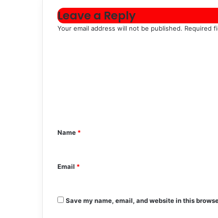
Leave a Reply
Your email address will not be published.
Required f
C
o
m
m
e
n
Name
*
t
*
Email
*
Save my name, email, and website in this browse