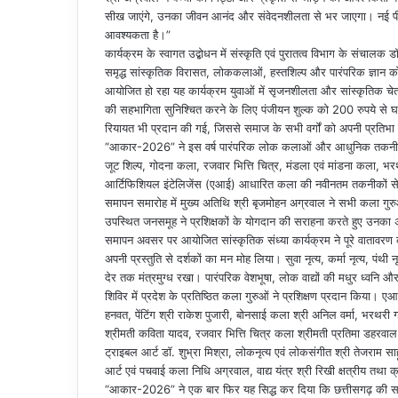
सीख जाएंगे, उनका जीवन आनंद और संवेदनशीलता से भर जाएगा। नई पी
आवश्यकता है।”
कार्यक्रम के स्वागत उद्बोधन में संस्कृति एवं पुरातत्व विभाग के संचाल
समृद्ध सांस्कृतिक विरासत, लोककलाओं, हस्तशिल्प और पारंपरिक ज्ञान को
आयोजित हो रहा यह कार्यक्रम युवाओं में सृजनशीलता और सांस्कृतिक चेत
की सहभागिता सुनिश्चित करने के लिए पंजीयन शुल्क को 200 रुपये से घट
रियायत भी प्रदान की गई, जिससे समाज के सभी वर्गों को अपनी प्रति
“आकार-2026” ने इस वर्ष पारंपरिक लोक कलाओं और आधुनिक तकनीक के 
जूट शिल्प, गोदना कला, रजवार भित्ति चित्र, मंडला एवं मांडना कला, भर
आर्टिफिशियल इंटेलिजेंस (एआई) आधारित कला की नवीनतम तकनीकों स
समापन समारोह में मुख्य अतिथि श्री बृजमोहन अग्रवाल ने सभी कला गुरु
उपस्थित जनसमूह ने प्रशिक्षकों के योगदान की सराहना करते हुए उनका
समापन अवसर पर आयोजित सांस्कृतिक संध्या कार्यक्रम ने पूरे वातावरण को 
अपनी प्रस्तुति से दर्शकों का मन मोह लिया। सुवा नृत्य, कर्मा नृत्य, पंथ
देर तक मंत्रमुग्ध रखा। पारंपरिक वेशभूषा, लोक वाद्यों की मधुर ध्वनि 
शिविर में प्रदेश के प्रतिष्ठित कला गुरुओं ने प्रशिक्षण प्रदान किया। एआ
हनवत, पेंटिंग श्री राकेश पुजारी, बोनसाई कला श्री अनिल वर्मा, भरथरी 
श्रीमती कविता यादव, रजवार भित्ति चित्र कला श्रीमती प्रतिमा डहरवाल, 
ट्राइबल आर्ट डॉ. शुभ्रा मिश्रा, लोकनृत्य एवं लोकसंगीत श्री तेजराम साह
आर्ट एवं पचवाई कला निधि अग्रवाल, वाद्य यंत्र श्री रिखी क्षत्रीय तथा
“आकार-2026” ने एक बार फिर यह सिद्ध कर दिया कि छत्तीसगढ़ की सांस्