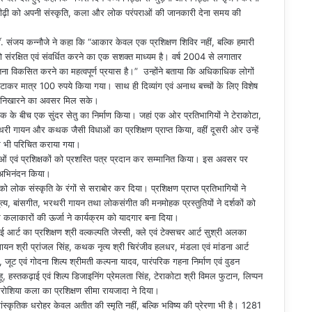
ढ़ी को अपनी संस्कृति, कला और लोक परंपराओं की जानकारी देना समय की
क डॉ. संजय कन्नौजे ने कहा कि “आकार केवल एक प्रशिक्षण शिविर नहीं, बल्कि हमारी
 संरक्षित एवं संवर्धित करने का एक सशक्त माध्यम है। वर्ष 2004 से लगातार
ना विकसित करने का महत्वपूर्ण प्रयास है।” उन्होंने बताया कि अधिकाधिक लोगों
ाकर मात्र 100 रुपये किया गया। साथ ही दिव्यांग एवं अनाथ बच्चों के लिए विशेष
भा निखारने का अवसर मिल सके।
बीच एक सुंदर सेतु का निर्माण किया। जहां एक ओर प्रतिभागियों ने टेराकोटा,
थरी गायन और कथक जैसी विधाओं का प्रशिक्षण प्राप्त किया, वहीं दूसरी ओर उन्हें
े भी परिचित कराया गया।
ओं एवं प्रशिक्षकों को प्रशस्ति पत्र प्रदान कर सम्मानित किया। इस अवसर पर
 अभिनंदन किया।
लोक संस्कृति के रंगों से सराबोर कर दिया। प्रशिक्षण प्राप्त प्रतिभागियों ने
ी नृत्य, बांसगीत, भरथरी गायन तथा लोकसंगीत की मनमोहक प्रस्तुतियों ने दर्शकों को
और कलाकारों की ऊर्जा ने कार्यक्रम को यादगार बना दिया।
ई आर्ट का प्रशिक्षण श्री वल्कल्पति जेस्सी, क्ले एवं टेक्सचर आर्ट सुश्री अलका
गायन श्री प्रांजल सिंह, कथक नृत्य श्री चिरंजीव हलधर, मंडला एवं मांडना आर्ट
जूट एवं गोदना शिल्प श्रीमती कल्पना यादव, पारंपरिक गहना निर्माण एवं वुडन
ू, हस्तकढ़ाई एवं शिल्प डिजाइनिंग प्रेमलता सिंह, टेराकोटा श्री विमल फुटान, लिप्पन
 क्रोशिया कला का प्रशिक्षण सीमा रायजादा ने दिया।
कृतिक धरोहर केवल अतीत की स्मृति नहीं, बल्कि भविष्य की प्रेरणा भी है। 1281