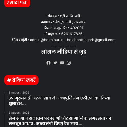
हमारा पता
संपादक :
श्री त. वि. बक्षी
कार्यालय :
देशमुख गली , तात्यापारा
जिला :
रायपुर
पिन :
492001
मोबाइल नं. :
6261617825
ईमेल आईडी :
admin@bolraipur.in , bolchhattisgarh@gmail.com
---------------
सोशल मीडिया से जुड़े
Kooapp
Facebook
Twitter
YouTube
Instagram
# ब्रेकिंग खबरें
8 August, 2026
उप मुख्यमंत्री अरुण साव ने अन्नपूर्ति ग्रेन एटीएम का किया
शुभारंभ….
8 August, 2026
सेन समाज सनातन परंपराओं और सामाजिक समरसता का
मजबूत आधार : मुख्यमंत्री विष्णु देव साय….