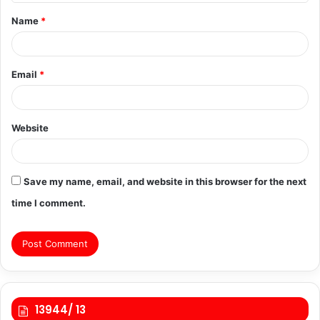
t
Name
*
*
Email
*
Website
Save my name, email, and website in this browser for the next
time I comment.
13944/ 13