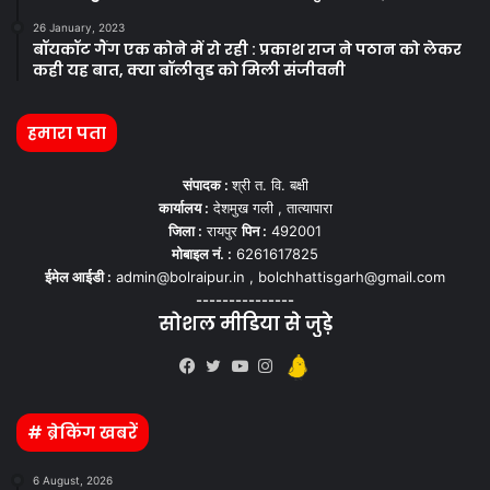
26 January, 2023
बॉयकॉट गैंग एक कोने में रो रही : प्रकाश राज ने पठान को लेकर
कही यह बात, क्या बॉलीवुड को मिली संजीवनी
हमारा पता
संपादक :
श्री त. वि. बक्षी
कार्यालय :
देशमुख गली , तात्यापारा
जिला :
रायपुर
पिन :
492001
मोबाइल नं. :
6261617825
ईमेल आईडी :
admin@bolraipur.in , bolchhattisgarh@gmail.com
---------------
सोशल मीडिया से जुड़े
Kooapp
Facebook
Twitter
YouTube
Instagram
# ब्रेकिंग खबरें
6 August, 2026