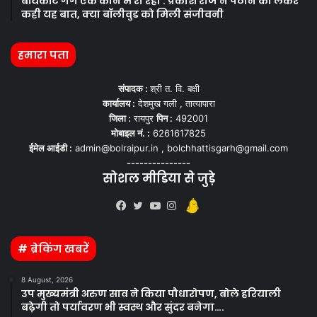
बॉयकॉट गैंग एक कोने में रो रही : प्रकाश राज ने पठान को लेकर
कही यह बात, क्या बॉलीवुड को मिली संजीवनी
हमारा पता
संपादक :
श्री त. वि. बक्षी
कार्यालय :
देशमुख गली , तात्यापारा
जिला :
रायपुर
पिन :
492001
मोबाइल नं. :
6261617825
ईमेल आईडी :
admin@bolraipur.in , bolchhattisgarh@gmail.com
---------------
सोशल मीडिया से जुड़े
Kooapp
Facebook
Twitter
YouTube
Instagram
# ब्रेकिंग खबरें
8 August, 2026
उप मुख्यमंत्री अरुण साव ने किया पौधारोपण, बोले हरियाली
बढ़ेगी तो पर्यावरण भी स्वस्थ और सुंदर बनेगा….