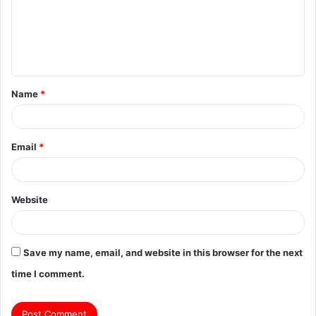
m
e
n
t
Name
*
*
Email
*
Website
Save my name, email, and website in this browser for the next
time I comment.