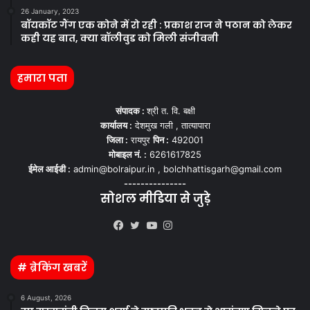
26 January, 2023
बॉयकॉट गैंग एक कोने में रो रही : प्रकाश राज ने पठान को लेकर
कही यह बात, क्या बॉलीवुड को मिली संजीवनी
हमारा पता
संपादक :
श्री त. वि. बक्षी
कार्यालय :
देशमुख गली , तात्यापारा
जिला :
रायपुर
पिन :
492001
मोबाइल नं. :
6261617825
ईमेल आईडी :
admin@bolraipur.in , bolchhattisgarh@gmail.com
---------------
सोशल मीडिया से जुड़े
Kooapp
Facebook
Twitter
YouTube
Instagram
# ब्रेकिंग खबरें
6 August, 2026