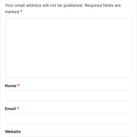
Your email address will not be published.
Required fields are
marked
*
C
o
m
m
e
n
t
Name
*
*
Email
*
Website