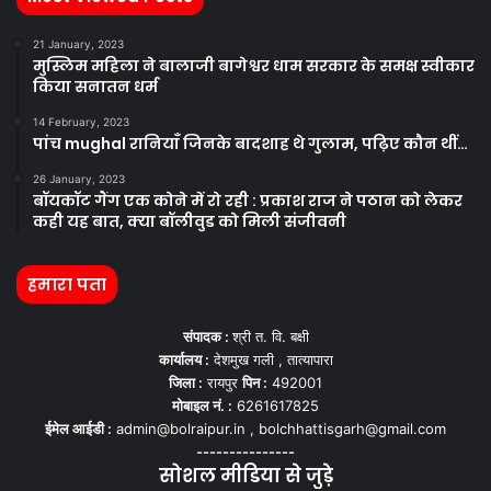
21 January, 2023
मुस्लिम महिला ने बालाजी बागेश्वर धाम सरकार के समक्ष स्वीकार
किया सनातन धर्म
14 February, 2023
पांच mughal रानियाँ जिनके बादशाह थे गुलाम, पढ़िए कौन थीं…
26 January, 2023
बॉयकॉट गैंग एक कोने में रो रही : प्रकाश राज ने पठान को लेकर
कही यह बात, क्या बॉलीवुड को मिली संजीवनी
हमारा पता
संपादक :
श्री त. वि. बक्षी
कार्यालय :
देशमुख गली , तात्यापारा
जिला :
रायपुर
पिन :
492001
मोबाइल नं. :
6261617825
ईमेल आईडी :
admin@bolraipur.in , bolchhattisgarh@gmail.com
---------------
सोशल मीडिया से जुड़े