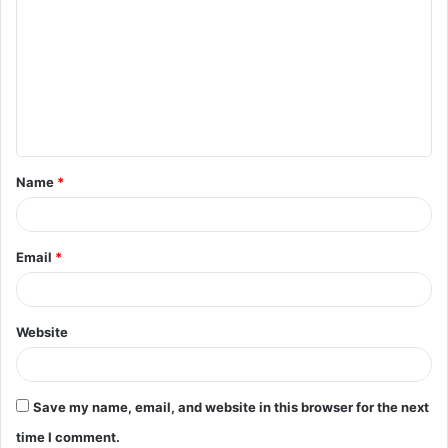
o
m
m
e
n
t
Name
*
*
Email
*
Website
Save my name, email, and website in this browser for the next
time I comment.