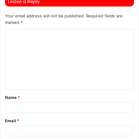
Leave a Reply
Your email address will not be published.
Required fields are
marked
*
C
o
m
m
e
n
t
Name
*
*
Email
*