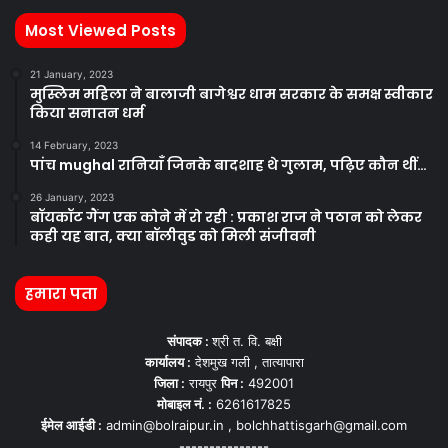
Most Viewed Posts
21 January, 2023
मुस्लिम महिला ने बालाजी बागेश्वर धाम सरकार के समक्ष स्वीकार
किया सनातन धर्म
14 February, 2023
पांच mughal रानियाँ जिनके बादशाह थे गुलाम, पढ़िए कौन थीं…
26 January, 2023
बॉयकॉट गैंग एक कोने में रो रही : प्रकाश राज ने पठान को लेकर
कही यह बात, क्या बॉलीवुड को मिली संजीवनी
हमारा पता
संपादक :
श्री त. वि. बक्षी
कार्यालय :
देशमुख गली , तात्यापारा
जिला :
रायपुर
पिन :
492001
मोबाइल नं. :
6261617825
ईमेल आईडी :
admin@bolraipur.in , bolchhattisgarh@gmail.com
---------------