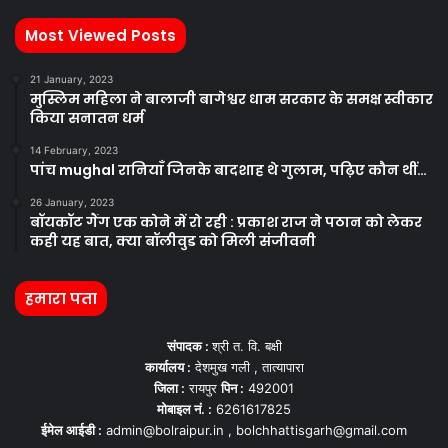
Most Viewed Posts
21 January, 2023
मुस्लिम महिला ने बालाजी बागेश्वर धाम सरकार के समक्ष स्वीकार
किया सनातन धर्म
14 February, 2023
पांच mughal रानियाँ जिनके बादशाह थे गुलाम, पढ़िए कौन थीं…
26 January, 2023
बॉयकॉट गैंग एक कोने में रो रही : प्रकाश राज ने पठान को लेकर
कही यह बात, क्या बॉलीवुड को मिली संजीवनी
हमारा पता
संपादक :
श्री त. वि. बक्षी
कार्यालय :
देशमुख गली , तात्यापारा
जिला :
रायपुर
पिन :
492001
मोबाइल नं. :
6261617825
ईमेल आईडी :
admin@bolraipur.in , bolchhattisgarh@gmail.com