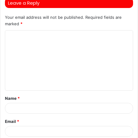
Leave a Reply
Your email address will not be published.
Required fields are
marked
*
C
o
m
m
e
n
t
Name
*
*
Email
*