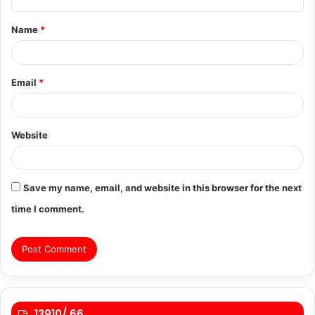
t
Name
*
*
Email
*
Website
Save my name, email, and website in this browser for the next
time I comment.
13910/ 66