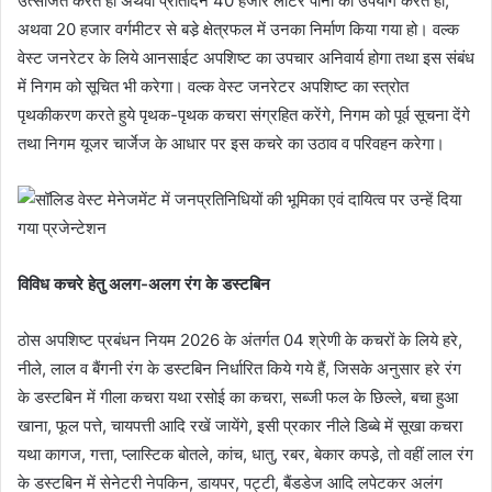
उत्सर्जित करते हो अथवा प्रतिदिन 40 हजार लीटर पानी का उपयोग करते हों,
अथवा 20 हजार वर्गमीटर से बडे़ क्षेत्रफल में उनका निर्माण किया गया हो। वल्क
वेस्ट जनरेटर के लिये आनसाईट अपशिष्ट का उपचार अनिवार्य होगा तथा इस संबंध
में निगम को सूचित भी करेगा। वल्क वेस्ट जनरेटर अपशिष्ट का स्त्रोत
पृथकीकरण करते हुये पृथक-पृथक कचरा संग्रहित करेंगे, निगम को पूर्व सूचना देंगे
तथा निगम यूजर चार्जेज के आधार पर इस कचरे का उठाव व परिवहन करेगा।
विविध कचरे हेतु अलग-अलग रंग के डस्टबिन
ठोस अपशिष्ट प्रबंधन नियम 2026 के अंतर्गत 04 श्रेणी के कचरों के लिये हरे,
नीले, लाल व बैंगनी रंग के डस्टबिन निर्धारित किये गये हैं, जिसके अनुसार हरे रंग
के डस्टबिन में गीला कचरा यथा रसोई का कचरा, सब्जी फल के छिल्ले, बचा हुआ
खाना, फूल पत्ते, चायपत्ती आदि रखें जायेंगे, इसी प्रकार नीले डिब्बे में सूखा कचरा
यथा कागज, गत्ता, प्लास्टिक बोतले, कांच, धातु, रबर, बेकार कपडे़, तो वहीं लाल रंग
के डस्टबिन में सेनेटरी नेपकिन, डायपर, पट्टी, बैंडडेज आदि लपेटकर अलंग