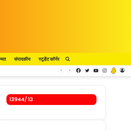
म्मत
संपादकीय
स्टूडेंट कॉर्नर
Search
Facebook
Twitter
YouTube
Instagram
Kooa
Lo
for
In
13944/ 13