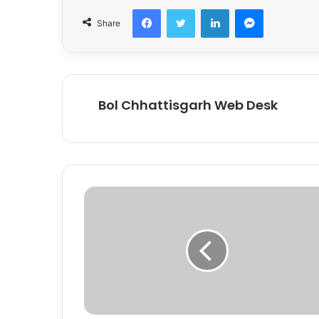
Facebook
Twitter
LinkedIn
Messenger
Share
Bol Chhattisgarh Web Desk