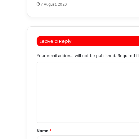
7 August, 2026
Leave a Reply
Your email address will not be published.
Required f
C
o
m
m
e
n
t
Name
*
*