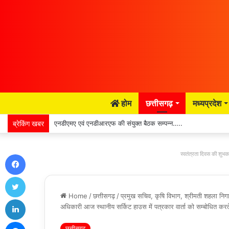
होम
छत्तीसगढ़
मध्यप्रदेश
ब्रेकिंग खबर
एनडीएमए एवं एनडीआरएफ की संयुक्त बैठक सम्पन्न…..
स्वतंत्रता दिवस की शुभका
Facebook
Twitter
Home
/
छत्तीसगढ़
/
प्रमुख सचिव, कृषि विभाग, श्रीमती शहला नि
LinkedIn
अधिकारी आज स्थानीय सर्किट हाउस में पत्रकार वार्ता को सम्बोधित करत
Messenger
छत्तीसगढ़